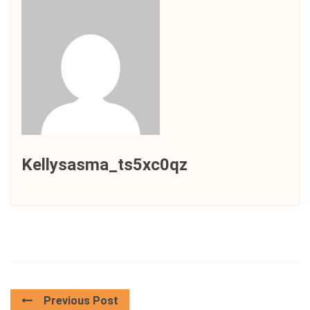
Kellysasma_ts5xc0qz
Previous Post